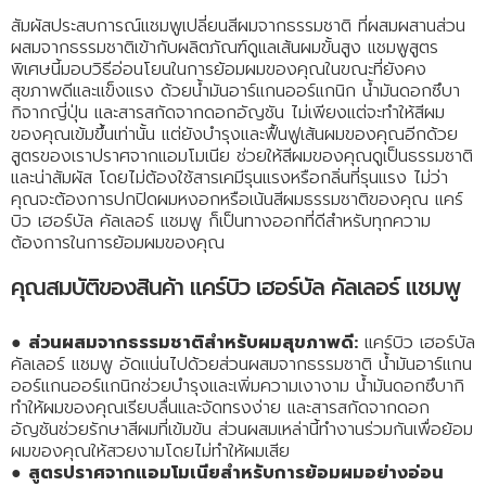
สัมผัสประสบการณ์แชมพูเปลี่ยนสีผมจากธรรมชาติ ที่ผสมผสานส่วน
ผสมจากธรรมชาติเข้ากับผลิตภัณฑ์ดูแลเส้นผมขั้นสูง แชมพูสูตร
พิเศษนี้มอบวิธีอ่อนโยนในการย้อมผมของคุณในขณะที่ยังคง
สุขภาพดีและแข็งแรง ด้วยน้ำมันอาร์แกนออร์แกนิก น้ำมันดอกซึบา
กิจากญี่ปุ่น และสารสกัดจากดอกอัญชัน ไม่เพียงแต่จะทำให้สีผม
ของคุณเข้มขึ้นเท่านั้น แต่ยังบำรุงและฟื้นฟูเส้นผมของคุณอีกด้วย
สูตรของเราปราศจากแอมโมเนีย ช่วยให้สีผมของคุณดูเป็นธรรมชาติ
และน่าสัมผัส โดยไม่ต้องใช้สารเคมีรุนแรงหรือกลิ่นที่รุนแรง ไม่ว่า
คุณจะต้องการปกปิดผมหงอกหรือเน้นสีผมธรรมชาติของคุณ แคร์
บิว เฮอร์บัล คัลเลอร์ แชมพู ก็เป็นทางออกที่ดีสำหรับทุกความ
ต้องการในการย้อมผมของคุณ
คุณสมบัติของสินค้า แคร์บิว เฮอร์บัล คัลเลอร์ แชมพู
●
ส่วนผสมจากธรรมชาติสำหรับผมสุขภาพดี:
แคร์บิว เฮอร์บัล
คัลเลอร์ แชมพู อัดแน่นไปด้วยส่วนผสมจากธรรมชาติ น้ำมันอาร์แกน
ออร์แกนออร์แกนิกช่วยบำรุงและเพิ่มความเงางาม น้ำมันดอกซึบากิ
ทำให้ผมของคุณเรียบลื่นและจัดทรงง่าย และสารสกัดจากดอก
อัญชันช่วยรักษาสีผมที่เข้มข้น ส่วนผสมเหล่านี้ทำงานร่วมกันเพื่อย้อม
ผมของคุณให้สวยงามโดยไม่ทำให้ผมเสีย
●
สูตรปราศจากแอมโมเนียสำหรับการย้อมผมอย่างอ่อน