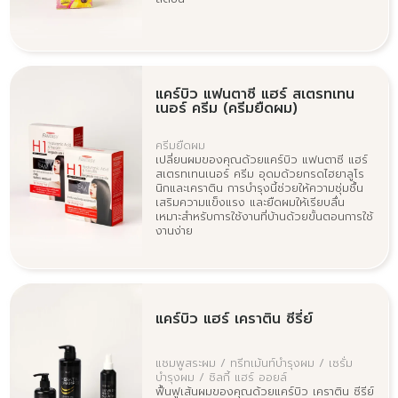
แคร์บิว แฟนตาซี แฮร์ สเตรทเทน
เนอร์ ครีม (ครีมยืดผม)
ครีมยืดผม
เปลี่ยนผมของคุณด้วยแคร์บิว แฟนตาซี แฮร์
สเตรทเทนเนอร์ ครีม อุดมด้วยกรดไฮยาลูโร
นิกและเคราติน การบำรุงนี้ช่วยให้ความชุ่มชื้น
เสริมความแข็งแรง และยืดผมให้เรียบลื่น
เหมาะสำหรับการใช้งานที่บ้านด้วยขั้นตอนการใช้
งานง่าย
แคร์บิว แฮร์ เคราติน ซีรี่ย์
แชมพูสระผม / ทรีทเม้นท์บำรุงผม / เซรั่ม
บำรุงผม / ซิลกี้ แฮร์ ออยล์
ฟื้นฟูเส้นผมของคุณด้วยแคร์บิว เคราติน ซีรีย์