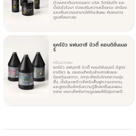
ด้วยเคราตินจากขนแกะ USA วิตามินบี5 และ
น้ำมันโจโจบา ช่วยเสริมความแข็งแรง ปกป้อง
และเพิ่มความเงางามให้กับเส้นผม ค้นพบการ
ดูแลที่เหมาะสม
แคร์บิว แฟนตาซี บิวตี้ คอนดิชั่นเนอ
ร์
ครีมนวดผม
แคร์บิว แฟนตาซี บิวตี้ คอนดิชันเนอร์ มีสูตร
ชาเขียว & เลมอนสำหรับล้างสารพิษและ
ป้องกันมลภาวะ, ซากุระสำหรับรักษาความชุ่ม
ชื้น, น้ำมันมะพร้าวสำหรับฟื้นฟูความเงางาม,
และสูตรเย็นสำหรับความรู้สึกสดชื่นและผ่อน
คลาย เหมาะสำหรับการดูแลผมให้มีสุขภาพดี
และสดใส