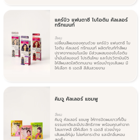
แคร์บิว แฟนตาซี ไบโอติน คัลเลอร์
ทรีทเมนท์
สีผม
เปลี่ยนสีผมของคุณด้วย แคร์บิว แฟนตาซี ไบ
โอติน คัลเลอร์ ทรีทเมนท์ ผลิตภัณฑ์ทำสีผม
ปราศจากแอมโมเนีย มีส่วนผสมของไบโอติน
น้ำมันอัลมอนด์ โปรตีนไหม และโปรวิตามินบี5
ให้สีผมสดใสติดทนนาน พร้อมบำรุงเส้นผม มี
ให้เลือก 6 เฉดสี สีสันสวยงาม
คิมจู คัลเลอร์ แชมพู
สีผม
คิมจู คัลเลอร์ แชมพู ให้การปิดผมขาวที่เป็น
ธรรมชาติและมีประสิทธิภาพ พร้อมคุณค่าจาก
โสมเกาหลี มีให้เลือก 5 เฉดสี ช่วยบำรุง
เส้นผมให้นุ่ม ไม่แห้งกระด้าง และมีกลิ่นหอม
สดชื่น