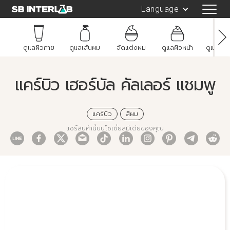
Language
ดูแลผิวกาย
ดูแลเส้นผม
จัดแต่งผม
ดูแลผิวหน้า
ดูแลช่อ
แคร์บิว เฮอร์บัล คัลเลอร์ แชมพู
แคร์บิว
สีผม
แชร์สินค้านี้บนโซเชี่ยลมีเดียของคุณ