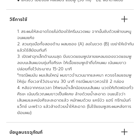
วิธีการใช้
1. สระผมให้สะอาดโดยไม่ต้องใช้ครีมนวดผม จากนั้นซับด้วยผ้าขนหนู
จนผมแห้ง
2. สวมถุงมือทั้งสองด้าน ผสมซอง (A) ลงในขวด (B) เขย่าให้เข้ากัน
แล้วใช้สีย้อมทันที
3. เปิดฝาจุกเล็กด้านบนสุด บีบขวดแชมพูปลายแหลมของขวดแชมพู
ลงบนเส้นผมจนชุ่มทั้งศีรษะ ให้เนื้อแชมพูเข้าถึงโคนผม เน้นผมขาว
ปล่อยทิ้งไว้ประมาณ 15-20 นาที
*กรณีผมมัน ผมเส้นใหญ่ ผมขาวจำนวนมากและหนา ควรชโลมแชมพู
ให้ชุ่ม ทิ้งเวลาไว้ประมาณ 30 นาที กรณีผมยาวควรใช้ 2 กล่อง
4. หลังจากครบเวลา ให้พรมน้ำเล็กน้อยบนเส้นผม นวดให้เกิดฟองทั่ว
ศีรษะ เน้นบริเวณผมขาวเป็นพิเศษ ล้างด้วยน้ำสะอาด จนแน่ใจว่า
เส้นผมและหนังศีรษะสะอาดแล้ว หมักผมด้วย แคร์บิว แฮร์ ทรีทเม้นท์
แว็กซ์ มะพร้าว แล้วล้างด้วยน้ำให้สะอาด (ไม่ใช้แชมพูสระผมหลังการ
ย้อมผม)
ข้อมูลบรรจุภัณฑ์