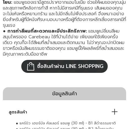
โยน:
แชมพูของเรามีสูตรปราศจากแอมโมเนีย ช่วยให้ผมของคุณนุ่ม
และสุขภาพดีหลังการทำสี หากไม่มีสารเคมีที่รุนแรง เส้นผมของคุณ
จะไม่แห้งหรือหยาบกร้าน และไม่มีกลิ่นไม่พึงประสงค์ จึงเหมาะอย่าง
ยิ่งสำหรับผู้ที่มีหนังศีรษะบอบบางหรือผู้ที่ต้องการหลีกเลี่ยงสารเคมีที่
รุนแรง
●
การทำสีผมที่สะดวกและมีประสิทธิภาพ:
แชมพูเปลี่ยนสีผม
สมุนไพรของ Carebeau ใช้ที่บ้านได้ง่าย เพียงแค่ใช้เพียงครั้ง
เดียว คุณก็จะได้สีผมที่สม่ำเสมอและติดทนนาน ไม่ว่าคุณจะปกปิดผม
ขาวหรือเน้นสีผมธรรมชาติของคุณ แชมพูนี้ให้ผลลัพธ์ที่สม่ำเสมอและ
มีคุณภาพระดับมืออาชีพ
ซื้อสินค้าผ่าน LINE SHOPPING
ข้อมูลสินค้า
สูตรสินค้า
● แคร์บิว เฮอร์บัล คัลเลอร์ แชมพู (30 ml) - B1 สีดำธรรมชาติ
● แคร์บิว เฮอร์บัล คัลเลอร์ แชมพู (30 ml) - B2 สีน้ำตาลเข้ม