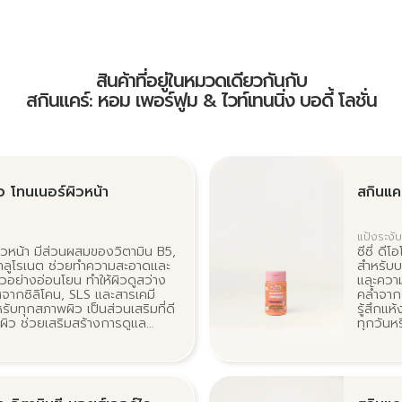
สินค้าที่อยู่ในหมวดเดียวกันกับ
สกินแคร์: หอม เพอร์ฟูม & ไวท์เทนนิ่ง บอดี้ โลชั่น
ิว โทนเนอร์ผิวหน้า
สกินแคร์
แป้งระงับ
ผิวหน้า มีส่วนผสมของวิตามิน B5,
ซีซี่ ดี
ยาลูโรเนต ช่วยทำความสะอาดและ
สำหรับบ
ผิวอย่างอ่อนโยน ทำให้ผิวดูสว่าง
และความ
จากซิลิโคน, SLS และสารเคมี
คล้ำจากก
ับทุกสภาพผิว เป็นส่วนเสริมที่ดี
รู้สึกแห
ผิว ช่วยเสริมสร้างการดูแล
ทุกวันหร
แลความงามโดยรวม
มั่นใจ