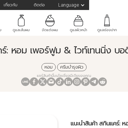
เกี่ยวกับ
ติดต่อ
Language
ย
ดูแลเส้นผม
จัดแต่งผม
ดูแลผิวหน้า
ดูแลช่องปาก
ร์: หอม เพอร์ฟูม & ไวท์เทนนิ่ง บอดี้
หอม
ครีมบำรุงผิว
แชร์สินค้านี้บนโซเชี่ยลมีเดียของคุณ
แนะนำสินค้า สกินแคร์: หอ