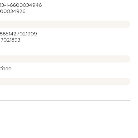
ฟ: 13-1-6600034946
1-6600034926
ฟ: 8851427021909
1427021893
 จำกัด