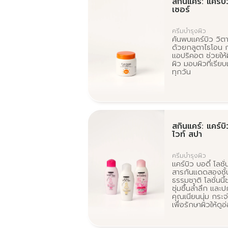
สกินแคร์: แคร์บ
เซอร์
ครีมบำรุงผิว
ค้นพบแคร์บิว วิตา
ด้วยกลูตาไธโอน ก
แอปริคอต ช่วยให้ผ
ผิว มอบผิวที่เรีย
ทุกวัน
สกินแคร์: แคร์บิ
ไวท์ สปา
ครีมบำรุงผิว
แคร์บิว บอดี้ โลชั
สารกันแดดสองชั้
ธรรมชาติ โลชั่นนี
ชุ่มชื้นล้ำลึก และ
คุณเนียนนุ่ม กระจ
เพื่อรักษาผิวให้ดูอ