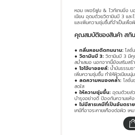
หอม เพอร์ฟูม & ไวท์เทนนิ่ง บอ
เนียน อุดมด้วยวิตามินบี 3 และ
และเพิ่มความชุ่มชื้นที่จำเป็นเพื่
คุณสมบัติของสินค้า สกินแ
●
กลิ่นหอมติดทนนาน:
โลชั่
●
วิตามินบี 3:
วิตามินบี 3 มีค
สม่ำเสมอ นอกจากนี้ยังเสริมสร
●
โจโจ้บาออยล์:
น้ำมันธรรมชาต
เพิ่มความชุ่มชื้น ทำให้ผิวเนียนนุ่
●
ลดความหมองคล้ำ:
โลชั่น
สดใส
●
ให้ความชุ่มชื้น:
อุดมด้วยส่วน
บำรุงอย่างดี ป้องกันความแห้
●
ไม่มีสารเคมีที่เป็นอันตราย
เคมีที่อาจระคายเคืองต่อผิว เห