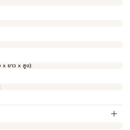
 x ยาว x สูง):
: