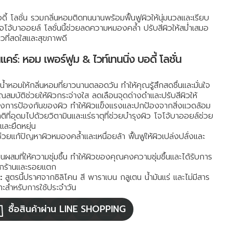
ดี้ โลชั่น รวมกลิ่นหอมติดทนนานพร้อมฟื้นฟูผิวให้นุ่มนวลและเรียบ
โจโจ้บาออยล์ โลชั่นนี้ช่วยลดความหมองคล้ำ ปรับสีผิวให้สม่ำเสมอ
อผิวที่สดใสและสุขภาพดี
คร์: หอม เพอร์ฟูม & ไวท์เทนนิ่ง บอดี้ โลชั่น
นน้ำหอมให้กลิ่นหอมที่ยาวนานตลอดวัน ทำให้คุณรู้สึกสดชื่นและมั่นใจ
ุณสมบัติช่วยให้ผิวกระจ่างใส ลดเลือนจุดด่างดำและปรับสีผิวให้
้างการป้องกันของผิว ทำให้ผิวแข็งแรงและปกป้องจากสิ่งแวดล้อม
ิที่อุดมไปด้วยวิตามินและแร่ธาตุที่ช่วยบำรุงผิว โจโจ้บาออยล์ช่วย
มและยืดหยุ่น
ช่วยแก้ปัญหาผิวหมองคล้ำและเหนื่อยล้า ฟื้นฟูให้ผิวเปล่งปลั่งและ
ผสมที่ให้ความชุ่มชื้น ทำให้ผิวของคุณคงความชุ่มชื้นและได้รับการ
งกร้านและรอยแตก
:
สูตรนี้ปราศจากซิลิโคน สี พาราเบน กลูเตน น้ำมันแร่ และไม่มีสาร
มาะสำหรับการใช้ประจำวัน
ซื้อสินค้าผ่าน LINE SHOPPING