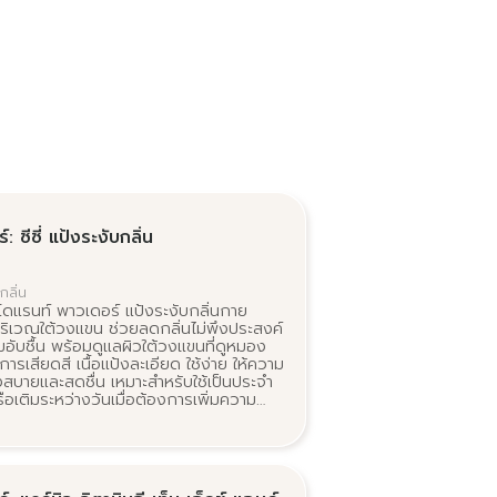
: ซีซี่ แป้งระงับกลิ่น
กลิ่น
โอโดแรนท์ พาวเดอร์ แป้งระงับกลิ่นกาย
ริเวณใต้วงแขน ช่วยลดกลิ่นไม่พึงประสงค์
อับชื้น พร้อมดูแลผิวใต้วงแขนที่ดูหมอง
ารเสียดสี เนื้อแป้งละเอียด ใช้ง่าย ให้ความ
้งสบายและสดชื่น เหมาะสำหรับใช้เป็นประจำ
ือเติมระหว่างวันเมื่อต้องการเพิ่มความ