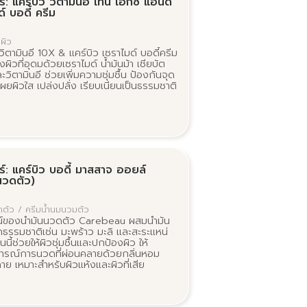
์: แคร์บิว วิตามินอี เท็น เอ็กซ์ แอนด์
์ บอดี้ ครีม
ผิว
วิตามินอี 10X & แคร์บิว เซราไมด์ บอดี้ครีม
งผิวที่อุดมด้วยเซราไมด์ น้ำมันม้า เชียบัต
ะวิตามินอี ช่วยเพิ่มความชุ่มชื้น ป้องกันจุด
ผยผิวใส เปล่งปลั่ง เรียบเนียนเป็นธรรมชาติ
ร์: แคร์บิว บอดี้ มาสสาจ ออยล์
นวดตัว)
ดตัว / ครีมน้ำนมนวมตัว
์ของน้ำมันนวดตัว Carebeau ผสมน้ำมัน
ธรรมชาติเช่น มะพร้าว มะลิ และสะระแหน่
ันนี้ช่วยให้ผิวชุ่มชื้นและปกป้องผิว ให้
ารณ์การนวดที่ผ่อนคลายด้วยกลิ่นหอม
ย เหมาะสำหรับผิวแห้งและผิวที่เสีย