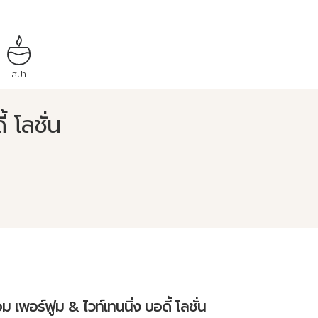
สปา
 โลชั่น
ม เพอร์ฟูม & ไวท์เทนนิ่ง บอดี้ โลชั่น