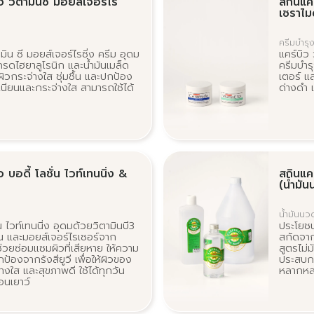
ิว วิตามินซี มอยส์เจอร์ไร
สกินแคร
เซราไมด
ครีมบำรุง
มิน ซี มอยส์เจอร์ไรซิ่ง ครีม อุดม
แคร์บิว 
รดไฮยาลูโรนิก และน้ำมันเมล็ด
ครีมบำรุ
ิวกระจ่างใส ชุ่มชื้น และปกป้อง
เตอร์ แล
บเนียนและกระจ่างใส สามารถใช้ได้
ด่างดำ เ
ว บอดี้ โลชั่น ไวท์เทนนิ่ง &
สกินแค
(น้ำมัน
น้ำมันนว
่น ไวท์เทนนิ่ง อุดมด้วยวิตามินบี3
ประโยชน
น และมอยส์เจอร์ไรเซอร์จาก
สกัดจาก
้ช่วยซ่อมแซมผิวที่เสียหาย ให้ความ
สูตรไม่ม
ปกป้องจากรังสียูวี เพื่อให้ผิวของ
ประสบก
่างใส และสุขภาพดี ใช้ได้ทุกวัน
หลากหลา
่อนเยาว์