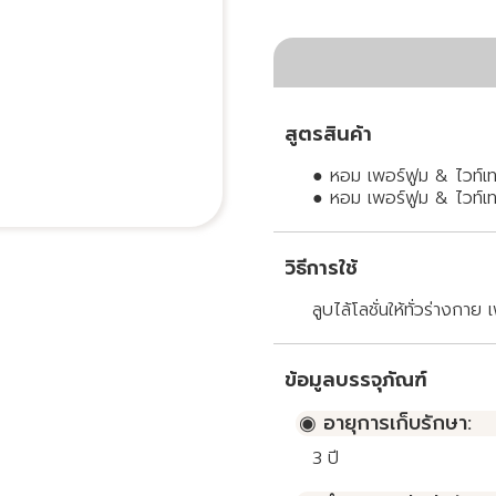
สูตรสินค้า
● หอม เพอร์ฟูม & ไวท์เทน
● หอม เพอร์ฟูม & ไวท์เทนน
วิธีการใช้
ลูบไล้โลชั่นให้ทั่วร่างกาย 
ข้อมูลบรรจุภัณฑ์
◉ อายุการเก็บรักษา:
3
ปี