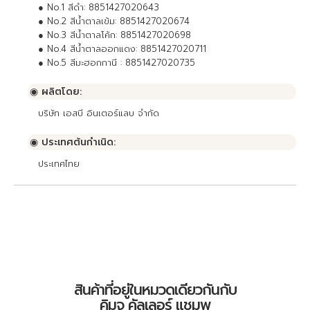
● No.1 สีดำ: 8851427020643
● No.2 สีน้ำตาลเข้ม: 8851427020674
● No.3 สีน้ำตาลโค้ก: 8851427020698
● No.4 สีน้ำตาลออกแดง: 8851427020711
● No.5 สีมะฮอกกานี : 8851427020735
◉ ผลิตโดย:
บริษัท เอสบี อินเตอร์แลบ จำกัด
◉ ประเทศต้นกำเนิด:
ประเทศไทย
สินค้าที่อยู่ในหมวดเดียวกันกับ
คิมจู คัลเลอร์ แชมพู