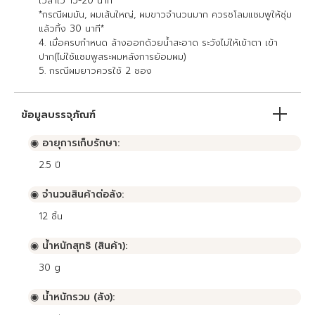
เวลาไว้ 15-20 นาที
*กรณีผมมัน, ผมเส้นใหญ่, ผมขาวจำนวนมาก ควรชโลมแชมพูให้ชุ่ม
แล้วทิ้ง 30 นาที*
4. เมื่อครบกำหนด ล้างออกด้วยน้ำสะอาด ระวังไม่ให้เข้าตา เข้า
ปาก(ไม่ใช้แชมพูสระผมหลังการย้อมผม)
5. กรณีผมยาวควรใช้ 2 ซอง
ข้อมูลบรรจุภัณฑ์
◉ อายุการเก็บรักษา:
2.5
ปี
◉ จำนวนสินค้าต่อลัง:
12
ชิ้น
◉ น้ำหนักสุทธิ (สินค้า):
30 g
◉ น้ำหนักรวม (ลัง):