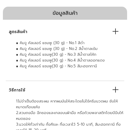
ข้อมูลสินค้า
สูตรสินค้า
● คิมจู คัลเลอร์ แชมพู (30 g) - No.1 สีดำ
● คิมจู คัลเลอร์ แชมพู (30 g) - No.2 สีน้ำตาลเข้ม
● คิมจู คัลเลอร์ แชมพู(30 g) - No.3 สีน้ำตาลโค้ก
● คิมจู คัลเลอร์ แชมพู(30 g) - No.4 สีน้ำตาลออกแดง
● คิมจู คัลเลอร์ แชมพู(30 g) - No.5 สีมะฮอกกานี
วิธีการใช้
1.ไม่จำเป็นต้องสระผม หากผมมันให้สระโดยไม่ใช้ครีมนวดผม ซับให้
หมาดเกือบแห้ง
2.สวมถงมือ ฉีกซองและเทลงบนฝ่ามือ หรือถ้วยพลาสติกโดยบีบีบให้
หมดซอง
3.นวดให้ทั่วเท่ากัน ทั้งศีรษะ ทิ้งเวลาไว้ 5-10 นาที, สีมะฮอกกานี ทิ้ง