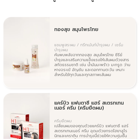
ทองสุข สมุนไพรไทย
แชมพูสระผม / ทรีทเม้นท์บำรุงผม / เซรั่ม
บำรุงผม
ค้นพบพลังจากทองสุข สมุนไพรไทย ซีรีย์
บำรุงและเสริมความแข็งแรงให้เส้นผมด้วยสาร
สกัดธรรมชาติ เช่น น้ำมันมะพร้าว มะกรูด ว่าน
หางจระเข้ อัญชัน และดอกทานตะวัน เหมาะ
สำหรับใช้ทุกวันและทุกสภาพเส้นผม
แคร์บิว แฟนตาซี แฮร์ สเตรทเทน
เนอร์ ครีม (ครีมยืดผม)
ครีมยืดผม
เปลี่ยนผมของคุณด้วยแคร์บิว แฟนตาซี แฮร์
สเตรทเทนเนอร์ ครีม อุดมด้วยกรดไฮยาลูโร
นิกและเคราติน การบำรุงนี้ช่วยให้ความชุ่มชื้น