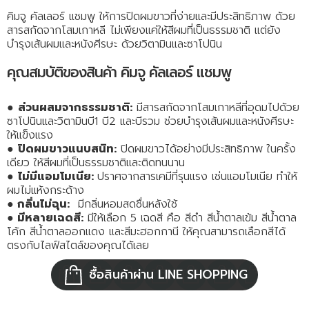
คิมจู คัลเลอร์ แชมพู ให้การปิดผมขาวที่ง่ายและมีประสิทธิภาพ ด้วย
สารสกัดจากโสมเกาหลี ไม่เพียงแค่ให้สีผมที่เป็นธรรมชาติ แต่ยัง
บำรุงเส้นผมและหนังศีรษะ ด้วยวิตามินและซาโปนิน
คุณสมบัติของสินค้า คิมจู คัลเลอร์ แชมพู
●
ส่วนผสมจากธรรมชาติ:
มีสารสกัดจากโสมเกาหลีที่อุดมไปด้วย
ซาโปนินและวิตามินบี1 บี2 และบีรวม ช่วยบำรุงเส้นผมและหนังศีรษะ
ให้แข็งแรง
●
ปิดผมขาวแนบสนิท:
ปิดผมขาวได้อย่างมีประสิทธิภาพ ในครั้ง
เดียว ให้สีผมที่เป็นธรรมชาติและติดทนนาน
●
ไม่มีแอมโมเนีย:
ปราศจากสารเคมีที่รุนแรง เช่นแอมโมเนีย ทำให้
ผมไม่แห้งกระด้าง
●
กลิ่นไม่ฉุน:
มีกลิ่นหอมสดชื่นหลังใช้
●
มีหลายเฉดสี:
มีให้เลือก 5 เฉดสี คือ สีดำ สีน้ำตาลเข้ม สีน้ำตาล
โค้ก สีน้ำตาลออกแดง และสีมะฮอกกานี ให้คุณสามารถเลือกสีได้
ตรงกับไลฟ์สไตล์ของคุณได้เลย
ซื้อสินค้าผ่าน LINE SHOPPING