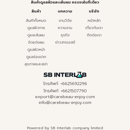
สินค้าดูแลผิวและเส้นผม ครบจบในที่เดียว
สินค้า
บทความ
บริษัท
สินค้าทั้งหมด
งานวิจัย
หน้าหลัก
ดูแลผิวกาย
ความงาม
เกี่ยวกับเรา
ดูแลเส้นผม
ธุรกิจ
ติดต่อเรา
จัดแต่งผม
ข่าวสารเอสบี
ดูแลผิวหน้า
ดูแลช่องปาก
สุขภาพและสปา
โทรศัพท์: +6625692296
โทรศัพท์: +6621507790
export@carebeau-enjoy.com
info@carebeau-enjoy.com
Powered by SB Interlab company limited