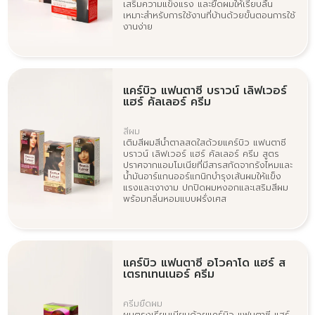
เสริมความแข็งแรง และยืดผมให้เรียบลื่น
เหมาะสำหรับการใช้งานที่บ้านด้วยขั้นตอนการใช้
งานง่าย
แคร์บิว แฟนตาซี บราวน์ เลิฟเวอร์
แฮร์ คัลเลอร์ ครีม
สีผม
เติมสีผมสีน้ำตาลสดใสด้วยแคร์บิว แฟนตาซี
บราวน์ เลิฟเวอร์ แฮร์ คัลเลอร์ ครีม สูตร
ปราศจากแอมโมเนียที่มีสารสกัดจากรังไหมและ
น้ำมันอาร์แกนออร์แกนิกบำรุงเส้นผมให้แข็ง
แรงและเงางาม ปกปิดผมหงอกและเสริมสีผม
พร้อมกลิ่นหอมแบบฝรั่งเศส
แคร์บิว แฟนตาซี อโวคาโด แฮร์ ส
เตรทเทนเนอร์ ครีม
ครีมยืดผม
ผมตรงเรียบเนียนด้วยแคร์บิว แฟนตาซี แฮร์