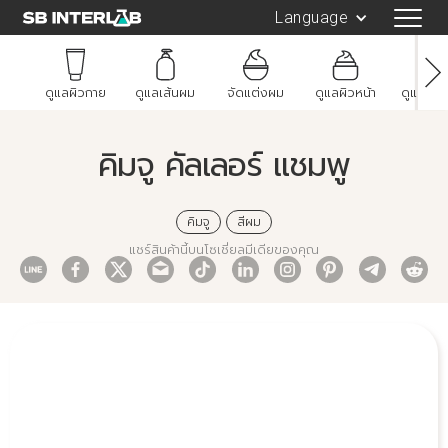
Language
ดูแลผิวกาย
ดูแลเส้นผม
จัดแต่งผม
ดูแลผิวหน้า
ดูแลช่อ
คิมจู คัลเลอร์ แชมพู
คิมจู
สีผม
แชร์สินค้านี้บนโซเชี่ยลมีเดียของคุณ