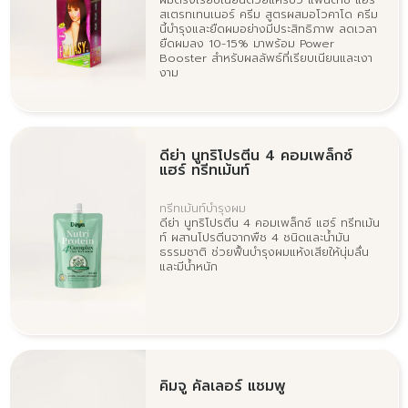
สเตรทเทนเนอร์ ครีม สูตรผสมอโวคาโด ครีม
นี้บำรุงและยืดผมอย่างมีประสิทธิภาพ ลดเวลา
ยืดผมลง 10-15% มาพร้อม Power
Booster สำหรับผลลัพธ์ที่เรียบเนียนและเงา
งาม
ดีย่า นูทริโปรตีน 4 คอมเพล็กซ์
แฮร์ ทรีทเม้นท์
ทรีทเม้นท์บำรุงผม
ดีย่า นูทริโปรตีน 4 คอมเพล็กซ์ แฮร์ ทรีทเม้น
ท์ ผสานโปรตีนจากพืช 4 ชนิดและน้ำมัน
ธรรมชาติ ช่วยฟื้นบำรุงผมแห้งเสียให้นุ่มลื่น
และมีน้ำหนัก
คิมจู คัลเลอร์ แชมพู