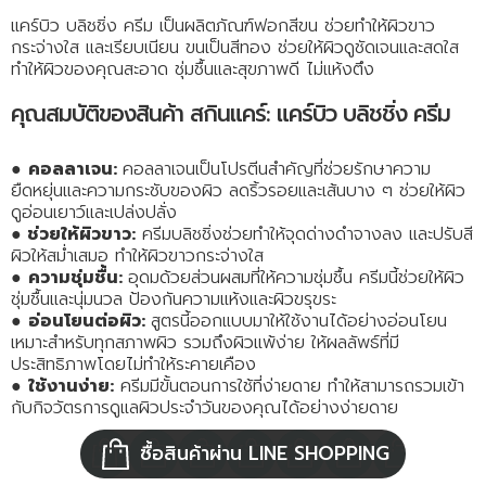
แคร์บิว บลิชชิ่ง ครีม เป็นผลิตภัณฑ์ฟอกสีขน ช่วยทำให้ผิวขาว
กระจ่างใส และเรียบเนียน ขนเป็นสีทอง ช่วยให้ผิวดูชัดเจนและสดใส
ทำให้ผิวของคุณสะอาด ชุ่มชื้นและสุขภาพดี ไม่แห้งตึง
คุณสมบัติของสินค้า สกินแคร์: แคร์บิว บลิชชิ่ง ครีม
●
คอลลาเจน:
คอลลาเจนเป็นโปรตีนสำคัญที่ช่วยรักษาความ
ยืดหยุ่นและความกระชับของผิว ลดริ้วรอยและเส้นบาง ๆ ช่วยให้ผิว
ดูอ่อนเยาว์และเปล่งปลั่ง
●
ช่วยให้ผิวขาว:
ครีมบลิชชิ่งช่วยทำให้จุดด่างดำจางลง และปรับสี
ผิวให้สม่ำเสมอ ทำให้ผิวขาวกระจ่างใส
●
ความชุ่มชื้น:
อุดมด้วยส่วนผสมที่ให้ความชุ่มชื้น ครีมนี้ช่วยให้ผิว
ชุ่มชื้นและนุ่มนวล ป้องกันความแห้งและผิวขรุขระ
●
อ่อนโยนต่อผิว:
สูตรนี้ออกแบบมาให้ใช้งานได้อย่างอ่อนโยน
เหมาะสำหรับทุกสภาพผิว รวมถึงผิวแพ้ง่าย ให้ผลลัพธ์ที่มี
ประสิทธิภาพโดยไม่ทำให้ระคายเคือง
●
ใช้งานง่าย:
ครีมมีขั้นตอนการใช้ที่ง่ายดาย ทำให้สามารถรวมเข้า
กับกิจวัตรการดูแลผิวประจำวันของคุณได้อย่างง่ายดาย
ซื้อสินค้าผ่าน LINE SHOPPING