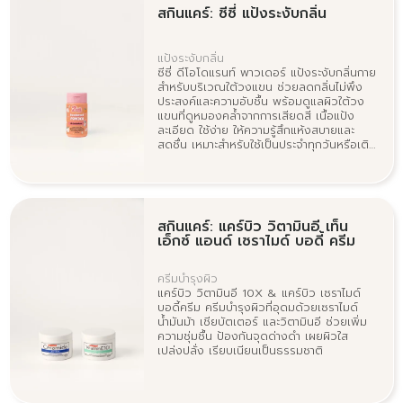
สกินแคร์: ซีซี่ แป้งระงับกลิ่น
แป้งระงับกลิ่น
ซีซี่ ดีโอโดแรนท์ พาวเดอร์ แป้งระงับกลิ่นกาย
สำหรับบริเวณใต้วงแขน ช่วยลดกลิ่นไม่พึง
ประสงค์และความอับชื้น พร้อมดูแลผิวใต้วง
แขนที่ดูหมองคล้ำจากการเสียดสี เนื้อแป้ง
ละเอียด ใช้ง่าย ให้ความรู้สึกแห้งสบายและ
สดชื่น เหมาะสำหรับใช้เป็นประจำทุกวันหรือเติม
ระหว่างวันเมื่อต้องการเพิ่มความมั่นใจ
สกินแคร์: แคร์บิว วิตามินอี เท็น
เอ็กซ์ แอนด์ เซราไมด์ บอดี้ ครีม
ครีมบำรุงผิว
แคร์บิว วิตามินอี 10X & แคร์บิว เซราไมด์
บอดี้ครีม ครีมบำรุงผิวที่อุดมด้วยเซราไมด์
น้ำมันม้า เชียบัตเตอร์ และวิตามินอี ช่วยเพิ่ม
ความชุ่มชื้น ป้องกันจุดด่างดำ เผยผิวใส
เปล่งปลั่ง เรียบเนียนเป็นธรรมชาติ