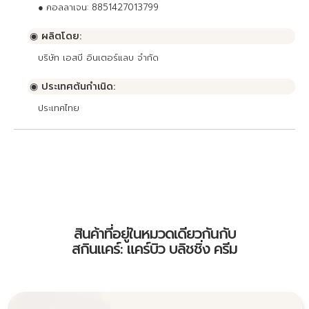
●
คอลลาเจน: 8851427013799
◉ ผลิตโดย:
บริษัท เอสบี อินเตอร์แลบ จำกัด
◉ ประเทศต้นกำเนิด:
ประเทศไทย
สินค้าที่อยู่ในหมวดเดียวกันกับ
สกินแคร์: แคร์บิว บลิชชิ่ง ครีม