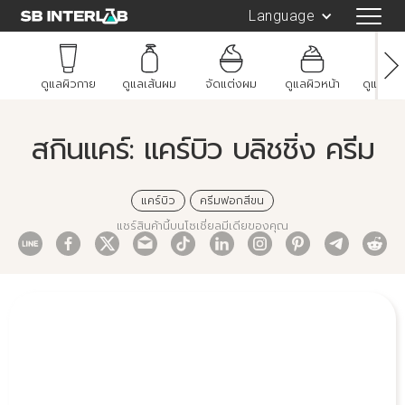
Language
ดูแลผิวกาย
ดูแลเส้นผม
จัดแต่งผม
ดูแลผิวหน้า
ดูแลช่อ
สกินแคร์: แคร์บิว บลิชชิ่ง ครีม
แคร์บิว
ครีมฟอกสีขน
แชร์สินค้านี้บนโซเชี่ยลมีเดียของคุณ