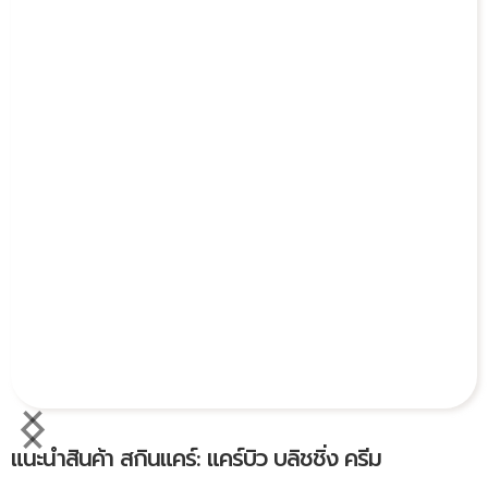
แนะนำสินค้า สกินแคร์: แคร์บิว บลิชชิ่ง ครีม