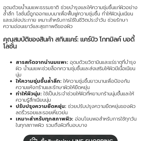
อุดมด้วยน้ำนมแพะธรรมชาติ ช่วยบำรุงและให้ความชุ่มชื้นแก่ผิวอย่าง
ล้ำลึก โลชั่นนี้ถูกออกแบบมาเพื่อฟื้นฟูความชุ่มชื้น ทำให้ผิวนุ่มเนียน
และเปล่งประกาย เหมาะสำหรับการใช้ในชีวิตประจำวัน ช่วยรักษา
ความอ่อนเยาว์และสุขภาพดีของผิว
คุณสมบัติของสินค้า สกินแคร์: แคร์บิว โกทมิลค์ บอดี้
โลชั่น
สารสกัดจากน้ำนมแพะ:
อุดมด้วยวิตามินและแร่ธาตุที่บำรุง
ผิว น้ำนมแพะช่วยล็อกความชุ่มชื้นและส่งเสริมให้ผิวมีเนื้อเนียน
นุ่ม
ให้ความชุ่มชื้นล้ำลึก:
ให้ความชุ่มชื้นยาวนานเพื่อป้องกัน
ความแห้งกร้านและรักษาผิวให้ยืดหยุ่น
ทำให้ผิวนุ่ม:
ใช้เป็นประจำช่วยให้ผิวที่หยาบกร้านนุ่มขึ้นและให้
ความรู้สึกเนียนนุ่ม
ปรับปรุงความยืดหยุ่น:
ช่วยปรับปรุงความยืดหยุ่นของผิว
ลดริ้วรอยและรอยเหี่ยวย่น
เหมาะสำหรับทุกสภาพผิว:
อ่อนโยนพอสำหรับการใช้ทุกวัน
ในทุกสภาพผิว รวมถึงผิวที่บอบบาง