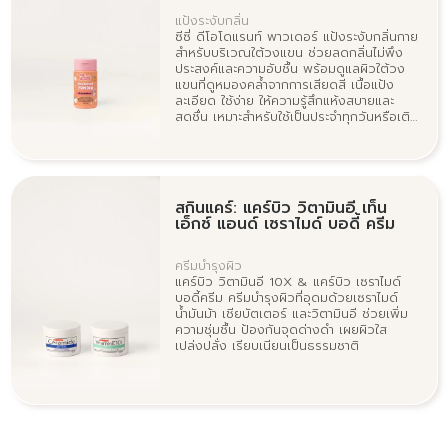
แป้งระงับกลิ่น
ซีซี่ ดีโอโดแรนท์ พาวเดอร์ แป้งระงับกลิ่นกาย
สำหรับบริเวณใต้วงแขน ช่วยลดกลิ่นไม่พึง
ประสงค์และความอับชื้น พร้อมดูแลผิวใต้วง
แขนที่ดูหมองคล้ำจากการเสียดสี เนื้อแป้ง
ละเอียด ใช้ง่าย ให้ความรู้สึกแห้งสบายและ
สดชื่น เหมาะสำหรับใช้เป็นประจำทุกวันหรือเติม
ระหว่างวันเมื่อต้องการเพิ่มความมั่นใจ
สกินแคร์: แคร์บิว วิตามินอี เท็น
เอ็กซ์ แอนด์ เซราไมด์ บอดี้ ครีม
ครีมบำรุงผิว
แคร์บิว วิตามินอี 10X & แคร์บิว เซราไมด์
บอดี้ครีม ครีมบำรุงผิวที่อุดมด้วยเซราไมด์
น้ำมันม้า เชียบัตเตอร์ และวิตามินอี ช่วยเพิ่ม
ความชุ่มชื้น ป้องกันจุดด่างดำ เผยผิวใส
เปล่งปลั่ง เรียบเนียนเป็นธรรมชาติ