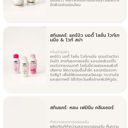
อ่อนเยาว์ เหมาะสำหรับการใช้งานทุกวันและการ
ขัดผิวอย่างอ่อนโยน
สกินแคร์: แคร์บิว บอดี้ โลชั่น ไวท์เท
นนิ่ง & ไวท์ สปา
ครีมบำรุงผิว
แคร์บิว บอดี้ โลชั่น ไวท์เทนนิ่ง อุดมด้วยวิตา
มินบี3 สารกันแดดสองชั้น และมอยส์เจอร์ไร
เซอร์จากธรรมชาติ โลชั่นนี้ช่วยซ่อมแซมผิวที่
เสียหาย ให้ความชุ่มชื้นล้ำลึก และปกป้องจาก
รังสียูวี เพื่อให้ผิวของคุณเนียนนุ่ม กระจ่างใส
และสุขภาพดี ใช้ได้ทุกวันเพื่อรักษาผิวให้ดูอ่อน
เยาว์
สกินแคร์: หอม เฟมินีน คลีนเซอร์
ทําความสะอาดจุดซ่อนเร้น
ผลิตภัณฑ์ทำความสะอาดจุดซ่อนเร้น คืนความ