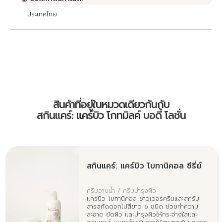
ประเทศไทย
สินค้าที่อยู่ในหมวดเดียวกันกับ
สกินแคร์: แคร์บิว โกทมิลค์ บอดี้ โลชั่น
สกินแคร์: แคร์บิว โบทานิคอล ซีรี่ย์
ครีมอาบน้ำ / ครีมบำรุงผิว
แคร์บิว โบทานิคอล ชาวเวอร์ครีมและสครับ
สารสกัดดอกไม้สีขาว 6 ชนิด ช่วยทำความ
สะอาด ขัดผิว และบำรุงผิวให้กระจ่างใสและ