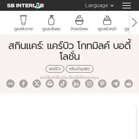
Language
ดูแลผิวกาย
ดูแลเส้นผม
จัดแต่งผม
ดูแลผิวหน้า
ดูแลช่อ
สกินแคร์: แคร์บิว โกทมิลค์ บอดี้
โลชั่น
แคร์บิว
ครีมบำรุงผิว
แชร์สินค้านี้บนโซเชี่ยลมีเดียของคุณ