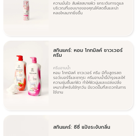
ความมั่นใจ สัมผัสสบายผิว ยกระดับการดูแล
บริเวณที่บอบบางของคุณให้สดชื่นและน่า
หลงใหลมากยิ่งขึ้น
สกินแคร์: หอม โกทมิลค์ ชาวเวอร์
ครีม
ครีมอาบน้ำ
หอม โกทมิลค์ ชาวเวอร์ ครีม มีทั้งสูตรสต
รอว์เบอร์รี่และซากุระ ครีมอาบน้ำนี้บำรุงและให้
ความชุ่มชื้นแก่ผิว ทำให้ผิวนุ่มและเปล่งปลั่ง
เหมาะสำหรับใช้ทุกวัน มีขวดปั๊มที่สะดวกในการ
ใช้งาน
สกินแคร์: ซีซี่ แป้งระงับกลิ่น