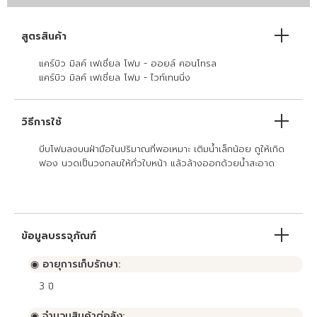
สูตรสินค้า
แคร์บิว มิลค์ เฟเชี่ยล โฟม - ออยล์ คอนโทรล
แคร์บิว มิลค์ เฟเชี่ยล โฟม - ไวท์เทนนิ่ง
วิธีการใช้
บีบโฟมลงบนฝ่ามือในปริมาณที่พอเหมาะ เติมน้ำเล็กน้อย ถูให้เกิด
ฟอง นวดเป็นวงกลมให้ทั่วใบหน้า แล้วล้างออกด้วยน้ำสะอาด
ข้อมูลบรรจุภัณฑ์
◉ อายุการเก็บรักษา:
3
ปี
◉ จำนวนสินค้าต่อลัง: