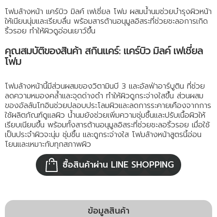
โฟมล้างหน้า แคร์บิว มิลค์ เฟเชี่ยล โฟม ผสมน้ำนมช่วยบำรุงผิวหน้า
ให้เนียนนุ่มและเรียบลื่น พร้อมสารต้านอนุมูลอิสระที่ช่วยชะลอการเกิด
ริ้วรอย ทำให้ผิวดูอ่อนเยาว์ขึ้น
คุณสมบัติของสินค้า สกินแคร์: แคร์บิว มิลค์ เฟเชี่ยล
โฟม
โฟมล้างหน้านี้มีส่วนผสมของวิตามินบี 3 และอัลฟ่าอาร์บูติน ที่ช่วย
ลดความหมองคล้ำและจุดด่างดำ ทำให้ผิวดูกระจ่างใสขึ้น ส่วนผสม
ของอัลลันโทอินช่วยปลอบประโลมผิวและลดการระคายเคืองจากการ
ใช้ผลิตภัณฑ์ดูแลผิว น้ำนมยังช่วยเพิ่มความชุ่มชื้นและปรับเนื้อผิวให้
เรียบเนียนขึ้น พร้อมทั้งสารต้านอนุมูลอิสระที่ช่วยชะลอริ้วรอย เมื่อใช้
เป็นประจำผิวจะนุ่ม ชุ่มชื้น และดูกระจ่างใส โฟมล้างหน้าสูตรนี้อ่อน
โยนและเหมาะกับทุกสภาพผิว
ซื้อสินค้าผ่าน LINE SHOPPING
ข้อมูลสินค้า