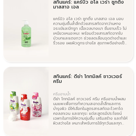
สกินแคร์: แคร์บิว อโล เวร่า ซูทติ้ง
มาสสาจ เจล
แคร์บิว อโล เวร่า ซูทติ้ง มาสสาจ เจล มอบ
ความชุ่มชื้นล้ำลึกด้วยสารสกัดจากว่านหาง
จระเข้และบีทรูท เนื้อเจลบางเบา ซึมซาบเร็ว ไม่
เหนียวเหนอะหนะ พร้อมด้วยสารสกัดจากใบ
บัวบกและแตงกวา ช่วยลดเลือนจุดด่างดำและ
ริ้วรอย เผยผิวดูกระจ่างใส สุขภาพดีอย่างเป็น
ธรรมชาติ
สกินแคร์: ดีย่า โกทมิลค์ ชาวเวอร์
ครีม
ครีมอาบน้ำ
ดีย่า โกทมิลค์ ชาวเวอร์ ครีม ครีมอาบน้ำผสม
นมแพะเพื่อการทำความสะอาดล้ำลึกและการ
บำรุงผิว มีให้เลือกในสูตรสารสกัดอะโวคาโด
คอลลาเจน และซากุระ แต่ละสูตรมีประโยชน์
เฉพาะในการให้ความชุ่มชื้น เสริมสร้าง และทำให้
ผิวสว่างใส เหมาะสำหรับการใช้ทุกวันและทุก
สภาพผิว ช้อปเลยเพื่อผิวที่สุขภาพดีและนุ่มขึ้น!