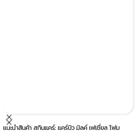
แนะนำสินค้า สกินแคร์: แคร์บิว มิลค์ เฟเชี่ยล โฟม