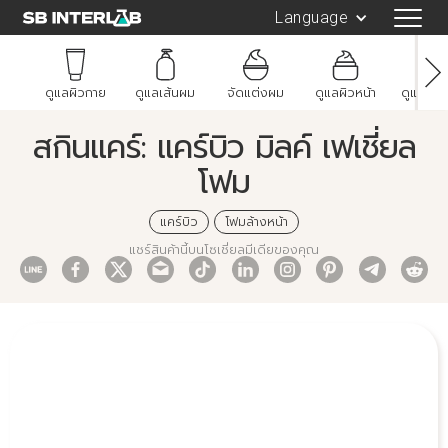
Language
ดูแลผิวกาย
ดูแลเส้นผม
จัดแต่งผม
ดูแลผิวหน้า
ดูแลช่อ
สกินแคร์: แคร์บิว มิลค์ เฟเชี่ยล
โฟม
แคร์บิว
โฟมล้างหน้า
แชร์สินค้านี้บนโซเชี่ยลมีเดียของคุณ