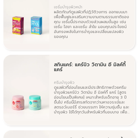
เซรั่มบำรุงผิวหน้า
ผลิตภัณฑ์ดูแลผิวที่ปฏิวัติวงการ ออกแบบมา
เพื่อฟื้นฟูและเสริมความงามตามธรรมชาติของ
คุณ เซรั่มนี้ประกอบด้วยส่วนผสมขั้นสูง เช่น
เซรั่ม ไฮยา และเซรั่ม ลำใย มอบคุณประโยชน์
อันทรงพลังในการบำรุงและเปลี่ยนแปลงผิว
ของคุณ
สกินแคร์: แคร์บิว วิตามิน อี มิลค์กี้
แคร์
ครีมบำรุงผิว
ดูแลผิวที่อ่อนโยนและมีประสิทธิภาพด้วยครีม
บำรุงผิวแคร์บิว วิตามิน อี มิลค์กี้ แคร์ [สูตร
อ่อนโยนเป็นพิเศษ] เหมาะสำหรับเด็กอายุ 3 ปี
ขึ้นไป ครีมนี้มีสารสกัดจากว่านหางจระเข้และ
สตรอว์เบอร์รี่ ช่วยบรรเทา ให้ความชุ่มชื้น และ
บำรุงผิว ใช้ได้ทุกวันสำหรับผิวที่บอบบาง เพื่อ
ให้ผิวนุ่ม เรียบเนียน และดูสุขภาพดี ปราศจาก
พาราเบนและสีสังเคราะห์