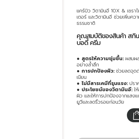
แคร์บิว วิตามินอี 10X & เซราไมด
เตอร์ และวิตามินอี ช่วยเพิ่มควา
ธรรมชาติ
คุณสมบัติของสินค้า สกินแค
บอดี้ ครีม
●
สูตรให้ความชุ่มชื้น:
ผสมผสา
อย่างล้ำลึก
●
การปกป้องผิว:
ช่วยลดจุดด
เนียน
●
ไม่มีสารเคมีที่รุนแรง:
ปราศ
●
ประโยชน์ของวิตามินอี:
ให
ผิว และให้การปกป้องจากแสงแด
ยูวีและลดริ้วรอยก่อนวัย