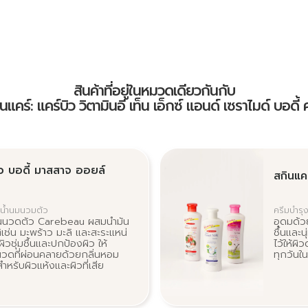
สินค้าที่อยู่ในหมวดเดียวกันกับ
นแคร์: แคร์บิว วิตามินอี เท็น เอ็กซ์ แอนด์ เซราไมด์ บอดี้ 
ิว บอดี้ มาสสาจ ออยล์
สกินแคร
มน้ำนมนวมตัว
ครีมบำรุง
ันนวดตัว Carebeau ผสมน้ำมัน
อุดมด้วย
ช่น มะพร้าว มะลิ และสะระแหน่
ชื้นและน
้ผิวชุ่มชื้นและปกป้องผิว ให้
ไว้ให้ผิ
ดที่ผ่อนคลายด้วยกลิ่นหอม
ทุกวันใ
หรับผิวแห้งและผิวที่เสีย