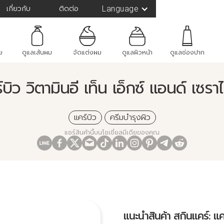
เกี่ยวกับ
ติดต่อ
Language
ย
ดูแลเส้นผม
จัดแต่งผม
ดูแลผิวหน้า
ดูแลช่องปาก
บิว วิตามินอี เท็น เอ็กซ์ แอนด์ เซรา
แคร์บิว
ครีมบำรุงผิว
แชร์สินค้านี้บนโซเชี่ยลมีเดียของคุณ
แนะนำสินค้า สกินแคร์: แคร