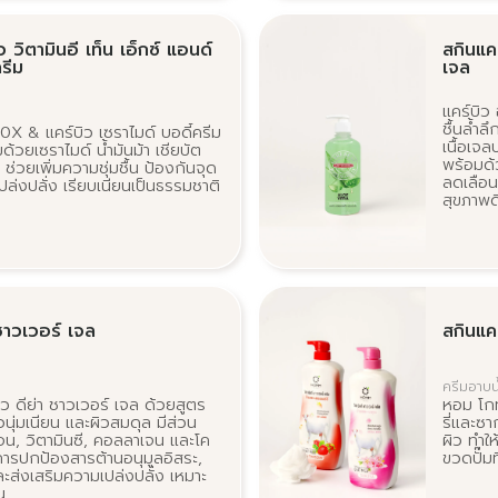
ว วิตามินอี เท็น เอ็กซ์ แอนด์
สกินแคร
ครีม
เจล
แคร์บิว
ชื้นล้ำ
 10X & แคร์บิว เซราไมด์ บอดี้ครีม
เนื้อเจ
มด้วยเซราไมด์ น้ำมันม้า เชียบัต
พร้อมด
 ช่วยเพิ่มความชุ่มชื้น ป้องกันจุด
ลดเลือน
ปล่งปลั่ง เรียบเนียนเป็นธรรมชาติ
สุขภาพด
 ชาวเวอร์ เจล
สกินแค
ครีมอาบน
ิว ดีย่า ชาวเวอร์ เจล ด้วยสูตร
หอม โกท
ิวนุ่มเนียน และผิวสมดุล มีส่วน
รี่และซา
น, วิตามินซี, คอลลาเจน และโค
ผิว ทำให
้การปกป้องสารต้านอนุมูลอิสระ,
ขวดปั๊ม
และส่งเสริมความเปล่งปลั่ง เหมาะ
น