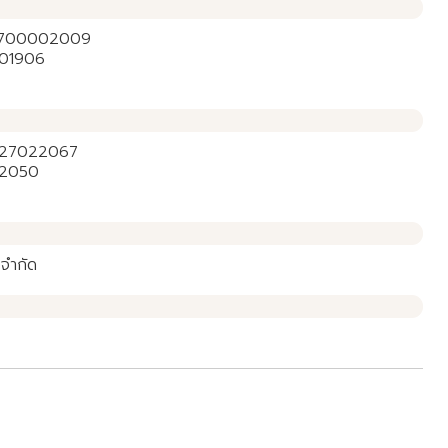
1-6700002009
001906
1427022067
22050
 จำกัด