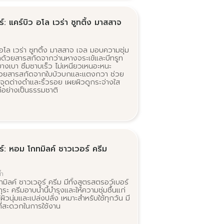
์: แคร์บิว อโล เวร่า ซูทติ้ง มาสสาจ
 อโล เวร่า ซูทติ้ง มาสสาจ เจล มอบความชุ่ม
ลึกด้วยสารสกัดจากว่านหางจระเข้และบีทรูท
ลบางเบา ซึมซาบเร็ว ไม่เหนียวเหนอะหนะ
้วยสารสกัดจากใบบัวบกและแตงกวา ช่วย
จุดด่างดำและริ้วรอย เผยผิวดูกระจ่างใส
ีอย่างเป็นธรรมชาติ
ร์: หอม โกทมิลค์ ชาวเวอร์ ครีม
้ำ
มิลค์ ชาวเวอร์ ครีม มีทั้งสูตรสตรอว์เบอร์
กุระ ครีมอาบน้ำนี้บำรุงและให้ความชุ่มชื้นแก่
้ผิวนุ่มและเปล่งปลั่ง เหมาะสำหรับใช้ทุกวัน มี
ที่สะดวกในการใช้งาน