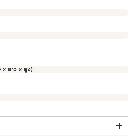
 x ยาว x สูง):
: