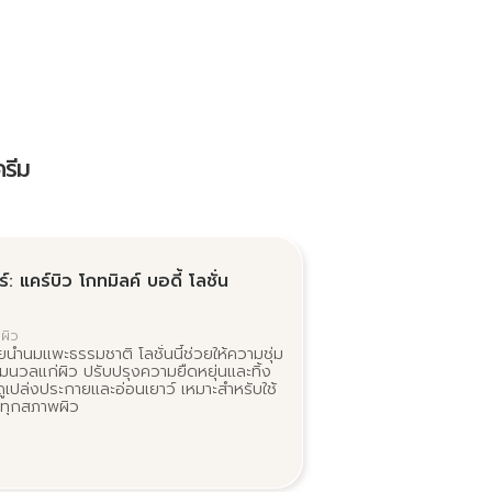
ครีม
์: แคร์บิว โกทมิลค์ บอดี้ โลชั่น
ผิว
น้ำนมแพะธรรมชาติ โลชั่นนี้ช่วยให้ความชุ่ม
ุ่มนวลแก่ผิว ปรับปรุงความยืดหยุ่นและทิ้ง
วดูเปล่งประกายและอ่อนเยาว์ เหมาะสำหรับใช้
นทุกสภาพผิว