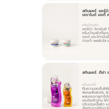
สกินแคร์: แคร์บิ
เซราไมด์ บอดี้ 
ครีมบำรุงผิว
แคร์บิว วิตามินอี
ครีมบำรุงผิวที่อุด
เตอร์ และวิตามินอี
ด่างดำ เผยผิวใส เ
สกินแคร์: ดีย่า
ครีมอาบน้ำ
คืนความสดชื่นให้ผ
พิเศษเพื่อผิวใส, ผ
ผสมของกลูตาไธโอ
เอนไซม์คิวเทน ให
ปรับปรุงเนื้อผิว 
สำหรับการใช้ทุกวั