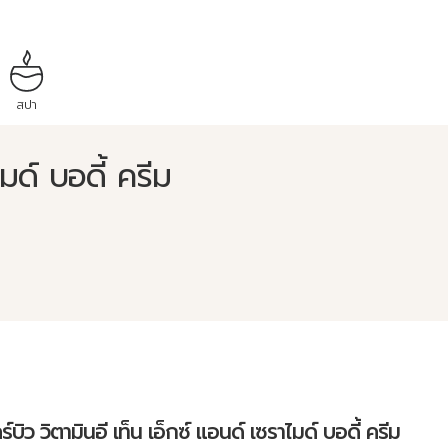
สปา
ไมด์ บอดี้ ครีม
์บิว วิตามินอี เท็น เอ็กซ์ แอนด์ เซราไมด์ บอดี้ ครีม