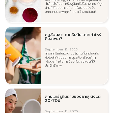
"ไมโครไบโอม" หรือจุลินทรีย์ในร่างกาย ก็ถูก
นำมาใช้ในวงการสกินแคร์อย่างจริงจัง
บทความนี้จะพาคุณไปเจาะลึกงานวิจัยที่
สนับสนุนการใช้โปรไบโอติกทั้งในรูปแบบรับ
ประทานและทาผิว เพื่อเพิ่มความชุ่มชื้น ลด
การอักเสบ ริ้วรอย และช่วยฟื้นฟูโรค
ผิวหนังต่างๆ อย่างเป็นระบบ
กฎช้อนชา: ทาครีมกันแดดเท่าไหร่
ถึงจะพอ?
September 17, 2025
การทาครีมกันแดดในปริมาณที่ถูกต้องคือ
หัวใจสำคัญของการดูแลผิว เรียนรู้กฎ
"ช้อนชา" เพื่อการป้องกันแสงแดดที่มี
ประสิทธิภาพ
สกินแคร์รูทีนตามช่วงอายุ ตั้งแต่
20-70ปี
September 13, 2025