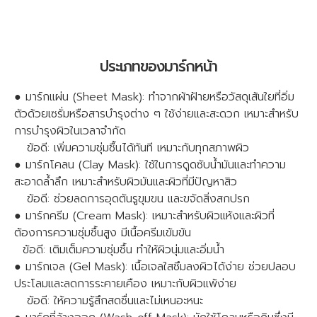
ประเภทของมาร์กหน้า
● มาร์กแผ่น (Sheet Mask): ทำจากผ้าฝ้ายหรือวัสดุเส้นใยที่อิ่ม
ตัวด้วยเซรั่มหรือสารบำรุงต่าง ๆ ใช้ง่ายและสะดวก เหมาะสำหรับ
การบำรุงผิวในเวลาจำกัด
ข้อดี: เพิ่มความชุ่มชื้นได้ทันที เหมาะกับทุกสภาพผิว
● มาร์กโคลน (Clay Mask): ใช้ในการดูดซับน้ำมันและทำความ
สะอาดล้ำลึก เหมาะสำหรับผิวมันและผิวที่มีปัญหาสิว
ข้อดี: ช่วยลดการอุดตันรูขุมขน และขจัดสิ่งสกปรก
● มาร์กครีม (Cream Mask): เหมาะสำหรับผิวแห้งและผิวที่
ต้องการความชุ่มชื้นสูง มีเนื้อครีมเข้มข้น
ข้อดี: เติมเต็มความชุ่มชื้น ทำให้ผิวนุ่มและอิ่มน้ำ
● มาร์กเจล (Gel Mask): เนื้อเจลใสซึมลงผิวได้ง่าย ช่วยปลอบ
ประโลมและลดการระคายเคือง เหมาะกับผิวแพ้ง่าย
ข้อดี: ให้ความรู้สึกสดชื่นและไม่เหนอะหนะ