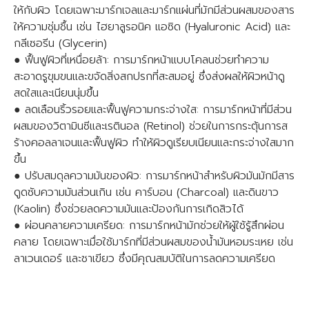
ให้กับผิว โดยเฉพาะมาร์กเจลและมาร์กแผ่นที่มักมีส่วนผสมของสาร
ให้ความชุ่มชื้น เช่น ไฮยาลูรอนิค แอซิด (Hyaluronic Acid) และ
กลีเซอรีน (Glycerin)
● ฟื้นฟูผิวที่เหนื่อยล้า: การมาร์กหน้าแบบโคลนช่วยทำความ
สะอาดรูขุมขนและขจัดสิ่งสกปรกที่สะสมอยู่ ซึ่งส่งผลให้ผิวหน้าดู
สดใสและเนียนนุ่มขึ้น
● ลดเลือนริ้วรอยและฟื้นฟูความกระจ่างใส: การมาร์กหน้าที่มีส่วน
ผสมของวิตามินซีและเรตินอล (Retinol) ช่วยในการกระตุ้นการส
ร้างคอลลาเจนและฟื้นฟูผิว ทำให้ผิวดูเรียบเนียนและกระจ่างใสมาก
ขึ้น
● ปรับสมดุลความมันของผิว: การมาร์กหน้าสำหรับผิวมันมักมีสาร
ดูดซับความมันส่วนเกิน เช่น คาร์บอน (Charcoal) และดินขาว
(Kaolin) ซึ่งช่วยลดความมันและป้องกันการเกิดสิวได้
● ผ่อนคลายความเครียด: การมาร์กหน้ามักช่วยให้ผู้ใช้รู้สึกผ่อน
คลาย โดยเฉพาะเมื่อใช้มาร์กที่มีส่วนผสมของน้ำมันหอมระเหย เช่น
ลาเวนเดอร์ และชาเขียว ซึ่งมีคุณสมบัติในการลดความเครียด