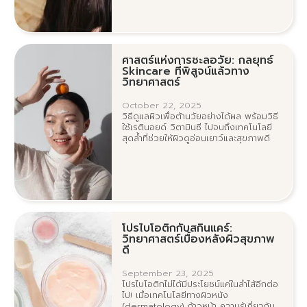
ศาสตร์แห่งการชะลอวัย: กลยุทธ์
Skincare ที่พิสูจน์แล้วทาง
วิทยาศาสตร์
October 22, 2025
วิธีดูแลผิวเพื่อต้านวัยอย่างได้ผล พร้อมวิธี
ใช้เรตินอยด์ วิตามินซี ไปจนถึงเทคโนโลยี
สุดล้ำที่ช่วยให้ผิวดูอ่อนเยาว์และสุขภาพดี
โปรไบโอติกกับสกินแคร์:
วิทยาศาสตร์เบื้องหลังผิวสุขภาพ
ดี
September 23, 2025
โปรไบโอติกไม่ได้มีประโยชน์แค่ในลำไส้อีกต่อ
ไป! เมื่อเทคโนโลยีทางผิวหนัง
(dermatology) ก้าวหน้า ความรู้เกี่ยวกับ