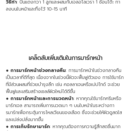
วิธีทำ
: ปั่นแตงกวา 1 ลูกและผสมกับเจลอโลเวรา 1 ช้อนโต๊ะ ทา
ลงบนใบหน้าและทิ้งไว้ 10-15 นาที
เคล็ดลับเพิ่มเติมในการมาร์กหน้า
●
การมาร์กหน้าช่วงกลางคืน
: การมาร์กหน้าในช่วงกลางคืน
เป็นเวลาที่ดีที่สุด เนื่องจากในช่วงนี้ผิวจะฟื้นฟูตัวเอง การใช้มาร์ก
ที่มีส่วนผสมที่ช่วยบำรุงลึก เช่น คอลลาเจนหรือเปปไทด์ จะช่วย
ฟื้นฟูและเสริมสร้างเซลล์ผิวใหม่ได้ดีขึ้น
●
การมาร์กหน้าและการนวดหน้า
: หากคุณใช้มาร์กครีมหรือ
มาร์กเจล สามารถเพิ่มการนวดเบา ๆ บนใบหน้าในระหว่างกา
รมาร์กเพื่อกระตุ้นการไหลเวียนของเลือด ซึ่งจะช่วยให้ผิวดูสดใส
และเปล่งปลั่งมากขึ้น
●
การเก็บรักษามาร์ก
: หากคุณต้องการความรู้สึกสดชื่นมาก