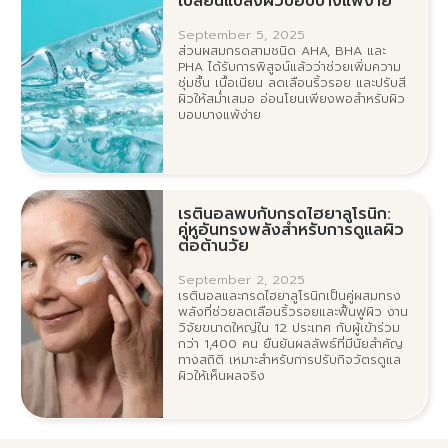
เปลี่ยนแปลงผิวบอบบางแพ้ง่าย
September 5, 2025
ส่วนผสมกรดสามชนิด AHA, BHA และ
PHA ได้รับการพิสูจน์แล้วว่าช่วยเพิ่มความ
ชุ่มชื้น เนื้อเนียน ลดเลือนริ้วรอย และปรับสี
ผิวให้สม่ำเสมอ อ่อนโยนเพียงพอสำหรับผิว
บอบบางแพ้ง่าย
เรตินอลพบกับกรดไฮยาลูโรนิก:
คู่หูอันทรงพลังสำหรับการดูแลผิว
ต่อต้านวัย
September 2, 2025
เรตินอลและกรดไฮยาลูโรนิกเป็นคู่ผสมทรง
พลังที่ช่วยลดเลือนริ้วรอยและฟื้นฟูผิว งาน
วิจัยขนาดใหญ่ใน 12 ประเทศ กับผู้เข้าร่วม
กว่า 1,400 คน ยืนยันผลลัพธ์ที่มีนัยสำคัญ
ทางสถิติ เหมาะสำหรับการปรับกิจวัตรดูแล
ผิวให้เห็นผลจริง