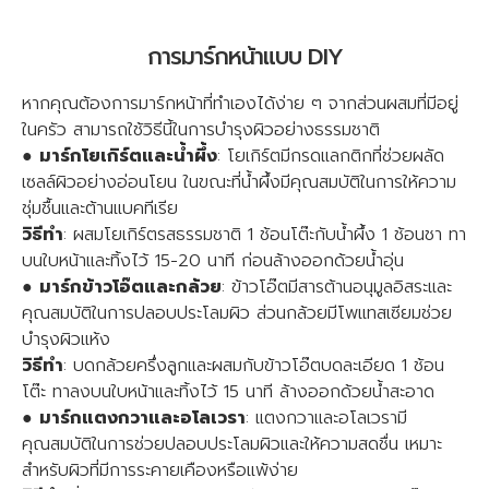
การมาร์กหน้าแบบ DIY
หากคุณต้องการมาร์กหน้าที่ทำเองได้ง่าย ๆ จากส่วนผสมที่มีอยู่
ในครัว สามารถใช้วิธีนี้ในการบำรุงผิวอย่างธรรมชาติ
●
มาร์กโยเกิร์ตและน้ำผึ้ง
: โยเกิร์ตมีกรดแลกติกที่ช่วยผลัด
เซลล์ผิวอย่างอ่อนโยน ในขณะที่น้ำผึ้งมีคุณสมบัติในการให้ความ
ชุ่มชื้นและต้านแบคทีเรีย
วิธีทำ
: ผสมโยเกิร์ตรสธรรมชาติ 1 ช้อนโต๊ะกับน้ำผึ้ง 1 ช้อนชา ทา
บนใบหน้าและทิ้งไว้ 15-20 นาที ก่อนล้างออกด้วยน้ำอุ่น
●
มาร์กข้าวโอ๊ตและกล้วย
: ข้าวโอ๊ตมีสารต้านอนุมูลอิสระและ
คุณสมบัติในการปลอบประโลมผิว ส่วนกล้วยมีโพแทสเซียมช่วย
บำรุงผิวแห้ง
วิธีทำ
: บดกล้วยครึ่งลูกและผสมกับข้าวโอ๊ตบดละเอียด 1 ช้อน
โต๊ะ ทาลงบนใบหน้าและทิ้งไว้ 15 นาที ล้างออกด้วยน้ำสะอาด
●
มาร์กแตงกวาและอโลเวรา
: แตงกวาและอโลเวรามี
คุณสมบัติในการช่วยปลอบประโลมผิวและให้ความสดชื่น เหมาะ
สำหรับผิวที่มีการระคายเคืองหรือแพ้ง่าย