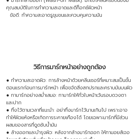
● มาร์กที่ล้างออก (Wash-off Mask): มักใช้โคลนหรือดินซึ่งมี
คุณสมบัติในการทำความสะอาดและดีท็อกซ์ผิวหน้า
ข้อดี: ทำความสะอาดรูขุมขนและควบคุมความมัน
วิธีการมาร์กหน้าอย่างถูกต้อง
● ทำความสะอาดผิว: การล้างหน้าด้วยคลีนเซอร์ที่เหมาะสมเป็นขั้น
ตอนแรกก่อนการมาร์กหน้า เพื่อขจัดสิ่งสกปรกและคราบมันบนผิว
● ทามาร์กอย่างสม่ำเสมอ: ทามาร์กให้ทั่วใบหน้าเว้นรอบดวงตา
และปาก
● ทิ้งไว้ตามเวลาที่แนะนำ: อย่าทิ้งมาร์กไว้นานเกินไป เพราะอาจ
ทำให้ผิวแห้งหรือเกิดการระคายเคืองได้ โดยเฉพาะมาร์กที่มีส่วน
ผสมของสารที่ดูดซับน้ำมัน
● ล้างออกและบำรุงผิว: หลังจากล้างมาร์กออก ให้ทามอยส์เจอ