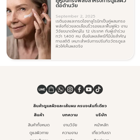
คู่หูอันทรงพลังสำหรับการดูแลผิว
ต่อต้านวัย
September 2, 2025
เรตินอลและกรดไฮยาลูโรนิกเป็นคู่ผสมทรง
พลังที่ช่วยลดเลือนริ้วรอยและฟื้นฟูผิว งาน
วิจัยขนาดใหญ่ใน 12 ประเทศ กับผู้เข้าร่วม
กว่า 1,400 คน ยืนยันผลลัพธ์ที่มีนัยสำคัญ
ทางสถิติ เหมาะสำหรับการปรับกิจวัตรดูแล
ผิวให้เห็นผลจริง
สินค้าดูแลผิวและเส้นผม ครบจบในที่เดียว
สินค้า
บทความ
บริษัท
สินค้าทั้งหมด
งานวิจัย
หน้าหลัก
ดูแลผิวกาย
ความงาม
เกี่ยวกับเรา