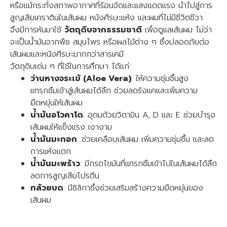
หรือแม้กระทั่งสภาพอากาศที่ร้อนจัดและแสงแดดแรง นำไปสู่การ
สูญเสียเคราตินในเส้นผม หนังศีรษะแห้ง และผมที่ไม่มีชีวิตชีวา
จึงมีการหันมาใช้
วัตถุดิบจากธรรมชาติ
เพื่อดูแลเส้นผม ไม่ว่า
จะเป็นน้ำมันจากพืช สมุนไพร หรือผลไม้ต่าง ๆ ซึ่งปลอดภัยต่อ
เส้นผมและหนังศีรษะมากกว่าสารเคมี
วัตถุดิบเด่น ๆ ที่ใช้ในการศึกษา ได้แก่:
ว่านหางจระเข้ (Aloe Vera)
: ให้ความชุ่มชื้นสูง
แทรกซึมเข้าสู่เส้นผมได้ลึก ช่วยลดรังแคและเพิ่มความ
ยืดหยุ่นให้เส้นผม
น้ำมันอโวคาโด
: อุดมด้วยวิตามิน A, D และ E ช่วยบำรุง
เส้นผมให้แข็งแรง เงางาม
น้ำมันมะกอก
: ช่วยเคลือบเส้นผม เพิ่มความชุ่มชื้น และลด
การแห้งแตก
น้ำมันมะพร้าว
: มีกรดไขมันที่แทรกซึมเข้าไปในเส้นผมได้ลึก
ลดการสูญเสียโปรตีน
กล้วยบด
: มีซิลิกาซึ่งช่วยเสริมสร้างความยืดหยุ่นของ
เส้นผม