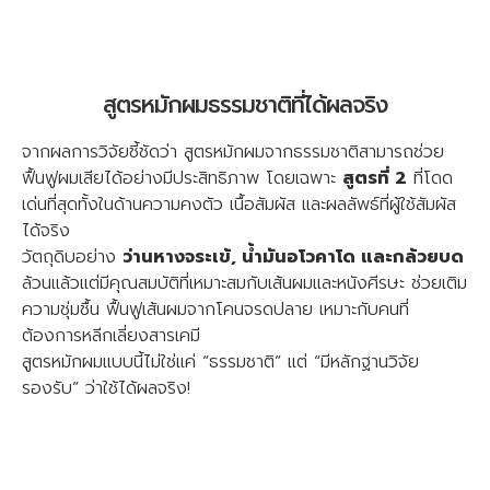
สูตรหมักผมธรรมชาติที่ได้ผลจริง
จากผลการวิจัยชี้ชัดว่า สูตรหมักผมจากธรรมชาติสามารถช่วย
ฟื้นฟูผมเสียได้อย่างมีประสิทธิภาพ โดยเฉพาะ
สูตรที่ 2
ที่โดด
เด่นที่สุดทั้งในด้านความคงตัว เนื้อสัมผัส และผลลัพธ์ที่ผู้ใช้สัมผัส
ได้จริง
วัตถุดิบอย่าง
ว่านหางจระเข้, น้ำมันอโวคาโด และกล้วยบด
ล้วนแล้วแต่มีคุณสมบัติที่เหมาะสมกับเส้นผมและหนังศีรษะ ช่วยเติม
ความชุ่มชื้น ฟื้นฟูเส้นผมจากโคนจรดปลาย เหมาะกับคนที่
ต้องการหลีกเลี่ยงสารเคมี
สูตรหมักผมแบบนี้ไม่ใช่แค่ “ธรรมชาติ” แต่ “มีหลักฐานวิจัย
รองรับ” ว่าใช้ได้ผลจริง!