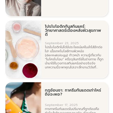
โปรไบโอติกกับสกินแคร์:
วิทยาศาสตร์เบื้องหลังผิวสุขภาพ
ดี
September 23, 2025
โปรไบโอติกไม่ได้มีประโยชน์แค่ในลำไส้อีกต่อ
ไป! เมื่อเทคโนโลยีทางผิวหนัง
(dermatology) ก้าวหน้า ความรู้เกี่ยวกับ
"ไมโครไบโอม" หรือจุลินทรีย์ในร่างกาย ก็ถูก
นำมาใช้ในวงการสกินแคร์อย่างจริงจัง
บทความนี้จะพาคุณไปเจาะลึกงานวิจัยที่
สนับสนุนการใช้โปรไบโอติกทั้งในรูปแบบรับ
ประทานและทาผิว เพื่อเพิ่มความชุ่มชื้น ลด
การอักเสบ ริ้วรอย และช่วยฟื้นฟูโรค
ผิวหนังต่างๆ อย่างเป็นระบบ
กฎช้อนชา: ทาครีมกันแดดเท่าไหร่
ถึงจะพอ?
September 17, 2025
การทาครีมกันแดดในปริมาณที่ถูกต้องคือ
หัวใจสำคัญของการดูแลผิว เรียนรู้กฎ