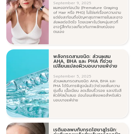
September 9, 2025
ผมหงอกก่อนวัย (Premature Graying
of Hair หรือ PHG) ไม่ใช่แค่เรื่องความงาม
แต่ยังสะท้อนถึงปัญหาสุขภาพภายในและอาจ
ส่งผลต่อจิตใจ โดยเฉพาะในวัยหนุ่มสาวที่
อาจรู้สึกกังวลเกี่ยวกับภาพลักษณ์ของ
ตนเอง
พลังกรดสามชนิด: ส่วนผสม
AHA, BHA และ PHA ที่ช่วย
เปลี่ยนแปลงผิวบอบบางแพ้ง่าย
September 5, 2025
ส่วนผสมกรดสามชนิด AHA, BHA และ
PHA ได้รับการพิสูจน์แล้วว่าช่วยเพิ่มความ
ชุ่มชื้น เนื้อเนียน ลดเลือนริ้วรอย และปรับสี
ผิวให้สม่ำเสมอ อ่อนโยนเพียงพอสำหรับผิว
บอบบางแพ้ง่าย
เรตินอลพบกับกรดไฮยาลูโรนิก: