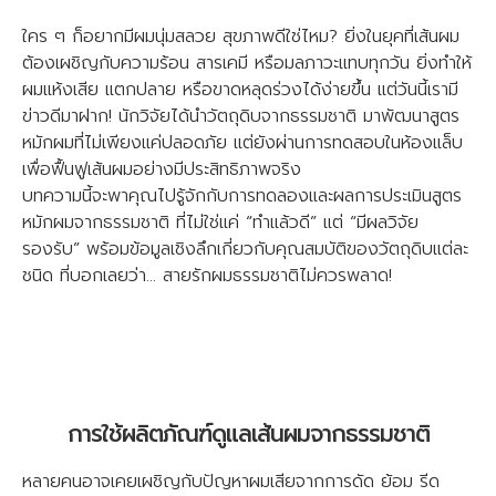
ใคร ๆ ก็อยากมีผมนุ่มสลวย สุขภาพดีใช่ไหม? ยิ่งในยุคที่เส้นผม
ต้องเผชิญกับความร้อน สารเคมี หรือมลภาวะแทบทุกวัน ยิ่งทำให้
ผมแห้งเสีย แตกปลาย หรือขาดหลุดร่วงได้ง่ายขึ้น แต่วันนี้เรามี
ข่าวดีมาฝาก! นักวิจัยได้นำวัตถุดิบจากธรรมชาติ มาพัฒนาสูตร
หมักผมที่ไม่เพียงแค่ปลอดภัย แต่ยังผ่านการทดสอบในห้องแล็บ
เพื่อฟื้นฟูเส้นผมอย่างมีประสิทธิภาพจริง
บทความนี้จะพาคุณไปรู้จักกับการทดลองและผลการประเมินสูตร
หมักผมจากธรรมชาติ ที่ไม่ใช่แค่ “ทำแล้วดี” แต่ “มีผลวิจัย
รองรับ” พร้อมข้อมูลเชิงลึกเกี่ยวกับคุณสมบัติของวัตถุดิบแต่ละ
ชนิด ที่บอกเลยว่า... สายรักผมธรรมชาติไม่ควรพลาด!
การใช้ผลิตภัณฑ์ดูแลเส้นผมจากธรรมชาติ
หลายคนอาจเคยเผชิญกับปัญหาผมเสียจากการดัด ย้อม รีด