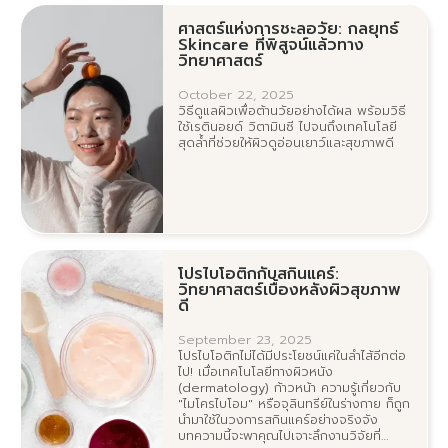
ศาสตร์แห่งการชะลอวัย: กลยุทธ์
Skincare ที่พิสูจน์แล้วทาง
วิทยาศาสตร์
October 22, 2025
วิธีดูแลผิวเพื่อต้านวัยอย่างได้ผล พร้อมวิธี
ใช้เรตินอยด์ วิตามินซี ไปจนถึงเทคโนโลยี
สุดล้ำที่ช่วยให้ผิวดูอ่อนเยาว์และสุขภาพดี
โปรไบโอติกกับสกินแคร์:
วิทยาศาสตร์เบื้องหลังผิวสุขภาพ
ดี
September 23, 2025
โปรไบโอติกไม่ได้มีประโยชน์แค่ในลำไส้อีกต่อ
ไป! เมื่อเทคโนโลยีทางผิวหนัง
(dermatology) ก้าวหน้า ความรู้เกี่ยวกับ
"ไมโครไบโอม" หรือจุลินทรีย์ในร่างกาย ก็ถูก
นำมาใช้ในวงการสกินแคร์อย่างจริงจัง
บทความนี้จะพาคุณไปเจาะลึกงานวิจัยที่