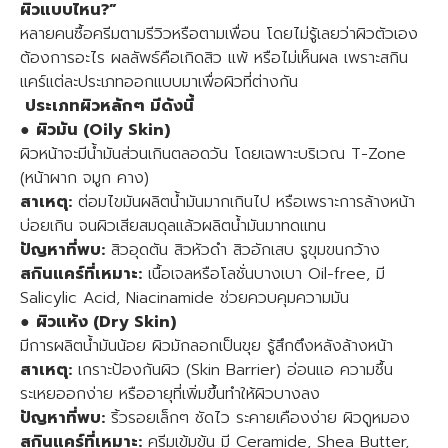
ผิวแบบไหน?”
หลายคนซื้อครีมตามรีวิวหรือตามเพื่อน โดยไม่รู้เลยว่าผิวตัวเอง
ต้องการอะไร ผลลัพธ์คือเกิดสิว แพ้ หรือไม่เห็นผล เพราะสกิน
แคร์แต่ละประเภทออกแบบมาเพื่อผิวที่ต่างกัน
ประเภทผิวหลักๆ มีดังนี้
●
ผิวมัน (Oily Skin)
ผิวหน้าจะมีน้ำมันส่วนเกินตลอดวัน โดยเฉพาะบริเวณ T-Zone
(หน้าผาก จมูก คาง)
สาเหตุ:
ต่อมไขมันผลิตน้ำมันมากเกินไป หรือเพราะการล้างหน้า
บ่อยเกิน จนผิวเสียสมดุลแล้วผลิตน้ำมันมาทดแทน
ปัญหาที่พบ:
สิวอุดตัน สิวหัวดำ สิวอักเสบ รูขุมขนกว้าง
สกินแคร์ที่เหมาะ:
เนื้อเจลหรือโลชั่นบางเบา Oil-free, มี
Salicylic Acid, Niacinamide ช่วยควบคุมความมัน
●
ผิวแห้ง (Dry Skin)
มีการผลิตน้ำมันน้อย ผิวมักลอกเป็นขุย รู้สึกตึงหลังล้างหน้า
สาเหตุ:
เกราะป้องกันผิว (Skin Barrier) อ่อนแอ ความชื้น
ระเหยออกง่าย หรืออายุที่เพิ่มขึ้นทำให้ผิวบางลง
ปัญหาที่พบ:
ริ้วรอยเล็กๆ ชัดไว ระคายเคืองง่าย ผิวดูหมอง
สกินแคร์ที่เหมาะ:
ครีมเข้มข้น มี Ceramide, Shea Butter,