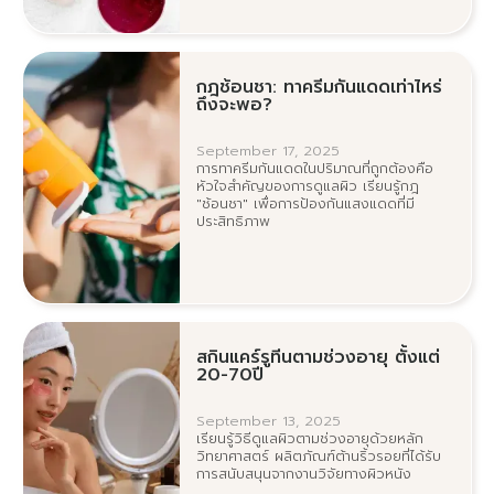
สนับสนุนการใช้โปรไบโอติกทั้งในรูปแบบรับ
ประทานและทาผิว เพื่อเพิ่มความชุ่มชื้น ลด
การอักเสบ ริ้วรอย และช่วยฟื้นฟูโรค
ผิวหนังต่างๆ อย่างเป็นระบบ
กฎช้อนชา: ทาครีมกันแดดเท่าไหร่
ถึงจะพอ?
September 17, 2025
การทาครีมกันแดดในปริมาณที่ถูกต้องคือ
หัวใจสำคัญของการดูแลผิว เรียนรู้กฎ
"ช้อนชา" เพื่อการป้องกันแสงแดดที่มี
ประสิทธิภาพ
สกินแคร์รูทีนตามช่วงอายุ ตั้งแต่
20-70ปี
September 13, 2025
เรียนรู้วิธีดูแลผิวตามช่วงอายุด้วยหลัก
วิทยาศาสตร์ ผลิตภัณฑ์ต้านริ้วรอยที่ได้รับ
การสนับสนุนจากงานวิจัยทางผิวหนัง