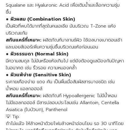
Squalane และ Hyaluronic Acid เพื่อเติมน้ำและล็อกความชุ่ม
ชื้น
●
ผิวผสม (Combination Skin)
เป็นผิวที่พบได้มากที่สุดในคนเอเชีย มันบริเวณ T-Zone แห้ง
บริเวณแก้ม
สกินแคร์ที่เหมาะ:
ผลิตภัณฑ์บาลานซ์ผิว ใช้เจลบางเบาตอนเช้า
และมอยส์เจอร์เพิ่มความชุ่มชื้นบริเวณแห้งก่อนนอน
●
ผิวธรรมดา (Normal Skin)
มีความสมดุล ไม่มันหรือแห้งเกินไป แต่ยังต้องดูแลป้องกันปัญหา
ในอนาคต เช่น ริ้วรอย ความหมองคล้ำ
●
ผิวแพ้ง่าย (Sensitive Skin)
ระคายเคืองง่าย แดง คัน เป็นผื่นเมื่อสัมผัสสารบางชนิด เช่น
น้ำหอม แอลกอฮอล์
สกินแคร์ที่เหมาะ:
ผลิตภัณฑ์ Hypoallergenic ไม่มีน้ำหอม
ไม่มีแอลกอฮอล์ มีสารปลอบประโลมเช่น Allantoin, Centella
Asiatica (ใบบัวบก), Panthenol
💡 Tip:
ถ้าไม่แน่ใจ ให้ล้างหน้าด้วยโฟมล้างหน้าอ่อนโยน รอ 30 นาทีโดย