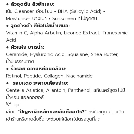
●
สิวอุดตัน สิวอักเสบ:
เน้น Cleanser อ่อนโยน + BHA (Salicylic Acid) +
Moisturiser บางเบา + Sunscreen ที่ไม่อุดตัน
●
จุดด่างดำ สีผิวไม่สม่ำเสมอ:
Vitamin C, Alpha Arbutin, Licorice Extract, Tranexamic
Acid
●
ผิวแห้ง ขาดน้ำ:
Ceramide, Hyaluronic Acid, Squalane, Shea Butter,
น้ำมันธรรมชาติ
●
ริ้วรอย ความหย่อนคล้อย:
Retinol, Peptide, Collagen, Niacinamide
●
รอยแดง ระคายเคืองง่าย:
Centella Asiatica, Allantoin, Panthenol, สกินแคร์สูตรไม่มี
น้ำหอม แอลกอฮอล์
💡 Tip:
เขียน
“ปัญหาผิวหลักของฉันคืออะไร?”
ลงในสมุด ก่อนเดิน
เข้าร้านหรือกดสั่งซื้อ จะช่วยให้เลือกได้ตรงจุดที่สุด