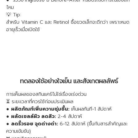
● รีวิวจากผู้ใช้จริง มี Before-After หรือประสบการณ์เชิงลึก
ไหม
💡 Tip:
สำหรับ Vitamin C และ Retinol ซื้อขวดเล็กจะดีกว่า เพราะหมด
อายุเร็วเมื่อเปิดใช้
ทดลองใช้อย่างใจเย็น และสังเกตผลลัพธ์
การเห็นผลของสกินแคร์ไม่ใช่เรื่องเร่งด่วน
⏳ ระยะเวลาที่ควรใช้ก่อนประเมินผล
●
ผลิตภัณฑ์เพิ่มความชุ่มชื้น:
เห็นผลทันที-1 สัปดาห์
●
ผลัดเซลล์ผิว ลดสิว:
2-4 สัปดาห์
●
ลดริ้วรอย จุดด่างดำ:
6-12 สัปดาห์ (ขึ้นกับสารสำคัญและ
ความเข้มข้น)