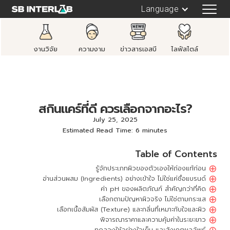
Language
งานวิจัย
ความงาม
ข่าวสารเอสบี
ไลฟ์สไตล์
สกินแคร์ที่ดี ควรเลือกจากอะไร?
July 25, 2025
Estimated Read Time: 6 minutes
Table of Contents
⊕
รู้จักประเภทผิวของตัวเองให้ถ่องแท้ก่อน
⊕
อ่านส่วนผสม (Ingredients) อย่างเข้าใจ ไม่ใช่แค่ชื่อแบรนด์
⊕
ค่า pH ของผลิตภัณฑ์ สำคัญกว่าที่คิด
⊕
เลือกตามปัญหาผิวจริง ไม่ใช่ตามกระแส
⊕
เลือกเนื้อสัมผัส (Texture) และกลิ่นที่เหมาะกับใจและผิว
⊕
พิจารณาราคาและความคุ้มค่าในระยะยาว
ทดลองใช้อย่างใจเย็น และสังเกตผลลัพธ์