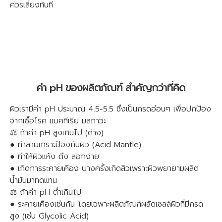
ควรเลี่ยงทันที
ค่า pH ของผลิตภัณฑ์ สำคัญกว่าที่คิด
ผิวเรามีค่า pH ประมาณ 4.5-5.5 ซึ่งเป็นกรดอ่อนๆ เพื่อปกป้อง
จากเชื้อโรค แบคทีเรีย มลภาวะ
⚖️ ถ้าค่า pH สูงเกินไป (ด่าง)
● ทำลายเกราะป้องกันผิว (Acid Mantle)
● ทำให้ผิวแห้ง ตึง ลอกง่าย
● เกิดการระคายเคือง บางครั้งเกิดสิวเพราะผิวพยายามผลิต
น้ำมันมาทดแทน
⚖️ ถ้าค่า pH ต่ำเกินไป
● ระคายเคืองเช่นกัน โดยเฉพาะผลิตภัณฑ์ผลัดเซลล์ผิวที่มีกรด
สูง (เช่น Glycolic Acid)