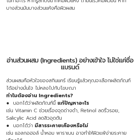
ไม่ทาอะไร หากรู้สึกตึงมากคือผิวแห้ง ถ้ามันเร็วคือผิวมัน หาก
บางส่วนมันบางส่วนแห้งคือผิวผสม
อ่านส่วนผสม (Ingredients) อย่างเข้าใจ ไม่ใช่แค่ชื่อ
แบรนด์
ส่วนผสมคือหัวใจของสกินแคร์ เรียนรู้แล้วคุณจะเลือกผลิตภัณฑ์
ได้อย่างมั่นใจ ไม่หลงไปกับโฆษณา
ทำไมต้องอ่าน Ingredients?
● บอกได้ว่าผลิตภัณฑ์นี้
แก้ปัญหาอะไร
เช่น Vitamin C ช่วยเรื่องจุดด่างดำ, Retinol ลดริ้วรอย,
Salicylic Acid ลดสิวอุดตัน
● บอกได้ว่า
มีสารระคายเคืองหรือไม่
เช่น แอลกอฮอล์ น้ำหอม พาราเบน อาจทำให้ผิวแพ้ง่ายระคาย