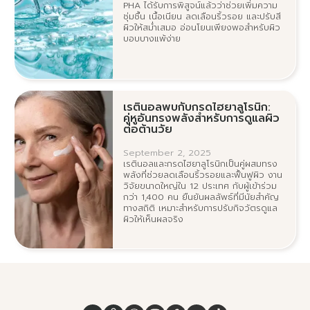
PHA ได้รับการพิสูจน์แล้วว่าช่วยเพิ่มความ
ชุ่มชื้น เนื้อเนียน ลดเลือนริ้วรอย และปรับสี
ผิวให้สม่ำเสมอ อ่อนโยนเพียงพอสำหรับผิว
บอบบางแพ้ง่าย
เรตินอลพบกับกรดไฮยาลูโรนิก:
คู่หูอันทรงพลังสำหรับการดูแลผิว
ต่อต้านวัย
September 2, 2025
เรตินอลและกรดไฮยาลูโรนิกเป็นคู่ผสมทรง
พลังที่ช่วยลดเลือนริ้วรอยและฟื้นฟูผิว งาน
วิจัยขนาดใหญ่ใน 12 ประเทศ กับผู้เข้าร่วม
กว่า 1,400 คน ยืนยันผลลัพธ์ที่มีนัยสำคัญ
ทางสถิติ เหมาะสำหรับการปรับกิจวัตรดูแล
ผิวให้เห็นผลจริง