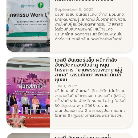
September 3, 2025
บริษัท เอสบี อินเตอร์แลบ จำกัด มุ่งมั่นที่จะ
ยกระดับความรู้และความเชี่ยวชาญด้านความ
งามให้กับผู้สนใจในอุตสาหกรรม โดยล่าสุด
ได้ร่วมกับสมาคมแพทย์แผนไทยแห่ง
ประเทศไทย จัดกิจกรรมเวิร์คช็อปพิเศษใน
หัวข้อ "เปิดเคล็ดลับนวดหน้าอย่างมืออาชีพ
พร้อมเรียนรู้การใช้ผลิตภัณฑ์อย่างได้ผล"
ณ สถานที่สมาคมแพทย์แผนไทยแห่ง
ประเทศไทย เมื่อวันที่ 3 กันยายน 2568
เอสบี อินเตอร์แล็บ ผนึกกำลัง
จังหวัดหนองบัวลำภู หนุน
โครงการ "งานพรรณพฤกษาคู่สู่
สากล" เสริมศักยภาพผลิตภัณฑ์
ชุมชน
July 1, 2025
บริษัท เอสบี อินเตอร์แล็บ จำกัด ได้เข้าร่วม
ลงนามบันทึกข้อตกลงความร่วมมือ (MOU)
ครั้งสำคัญกับ จังหวัดหนองบัวลำภู ในวันที่
30 มิถุนายน พ.ศ. 2568 ณ ลาน
อเนกประสงค์ ชั้น 2 อาคารรัฐประศาสนภักดี
(อาคาร B) ศูนย์ราชการเฉลิมพระเกียรติฯ
ถนนแจ้งวัฒนะ แขวงทุ่งสองห้อง เขต
หลักสี่ กรุงเทพมหานคร