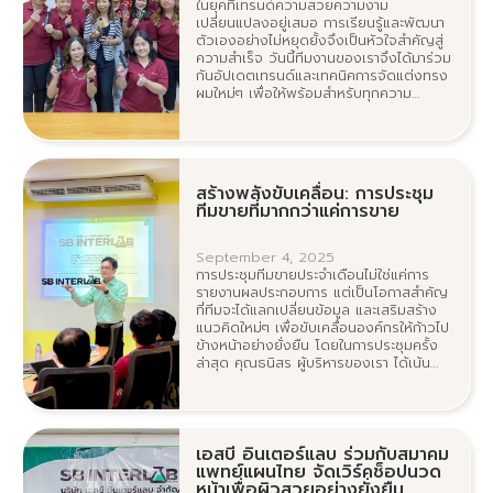
ในยุคที่เทรนด์ความสวยความงาม
เปลี่ยนแปลงอยู่เสมอ การเรียนรู้และพัฒนา
ตัวเองอย่างไม่หยุดยั้งจึงเป็นหัวใจสำคัญสู่
ความสำเร็จ วันนี้ทีมงานของเราจึงได้มาร่วม
กันอัปเดตเทรนด์และเทคนิคการจัดแต่งทรง
ผมใหม่ๆ เพื่อให้พร้อมสำหรับทุกความ
ต้องการของลูกค้า
สร้างพลังขับเคลื่อน: การประชุม
ทีมขายที่มากกว่าแค่การขาย
September 4, 2025
การประชุมทีมขายประจำเดือนไม่ใช่แค่การ
รายงานผลประกอบการ แต่เป็นโอกาสสำคัญ
ที่ทีมจะได้แลกเปลี่ยนข้อมูล และเสริมสร้าง
แนวคิดใหม่ๆ เพื่อขับเคลื่อนองค์กรให้ก้าวไป
ข้างหน้าอย่างยั่งยืน โดยในการประชุมครั้ง
ล่าสุด คุณธนิสร ผู้บริหารของเรา ได้เน้นย้ำ
ถึงหัวใจสำคัญในการทำงาน
เอสบี อินเตอร์แลบ ร่วมกับสมาคม
แพทย์แผนไทย จัดเวิร์คช็อปนวด
หน้าเพื่อผิวสวยอย่างยั่งยืน